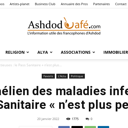
pos
Artists-planet
Business Club
Annuaire des Pros
Partenaires
Contact
RELIGION
ALYA
ASSOCIATIONS
IMMOBILIER
Ashdod
ieuses : le Pass Sanitaire « n’est plus...
Favoris
L'Actu
Politique
aélien des maladies inf
Café
Sanitaire « n’est plus pe
20 janvier 2022
1775
0