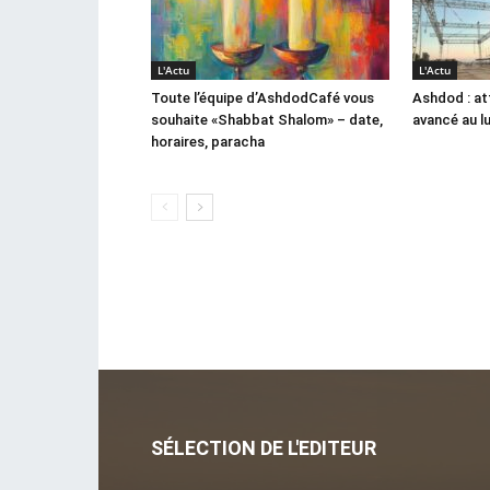
L'Actu
L'Actu
Toute l’équipe d’AshdodCafé vous
Ashdod : at
souhaite «Shabbat Shalom» – date,
avancé au l
horaires, paracha
SÉLECTION DE L'EDITEUR