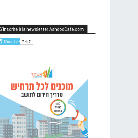
S'inscrire à la newsletter AshdodCafé.com