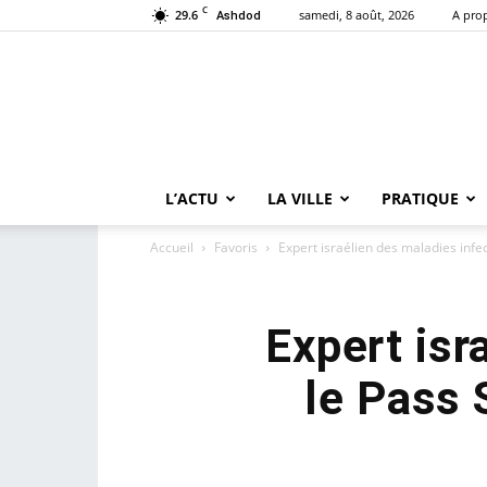
C
29.6
samedi, 8 août, 2026
A pro
Ashdod
L’ACTU
LA VILLE
PRATIQUE
Accueil
Favoris
Expert israélien des maladies infect
Expert isr
le Pass 