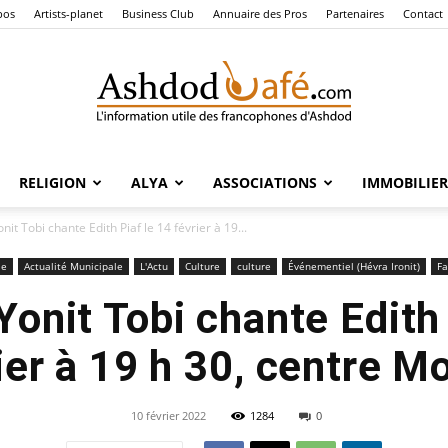
pos
Artists-planet
Business Club
Annuaire des Pros
Partenaires
Contact
RELIGION
ALYA
ASSOCIATIONS
IMMOBILIER
Ashdod
nit Tobi chante Edith Piaf le 14 février à 19...
le
Actualité Municipale
L'Actu
Culture
culture
Événementiel (Hévra Ironit)
Fa
Yonit Tobi chante Edith 
Café
ier à 19 h 30, centre M
10 février 2022
1284
0