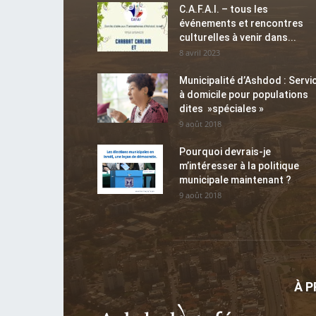
C.A.F.A.I. – tous les
événements et rencontres
culturelles à venir dans...
8 avril 2023
Municipalité d’Ashdod : Servi
à domicile pour populations
dites »spéciales »
9 août 2018
Pourquoi devrais-je
m’intéresser à la politique
municipale maintenant ?
9 août 2018
À 