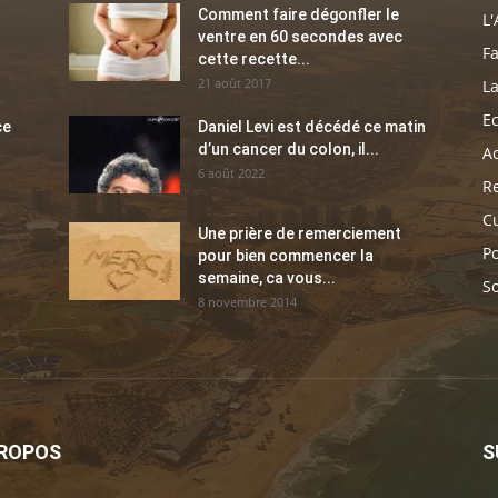
Comment faire dégonfler le
L'
ventre en 60 secondes avec
Fa
cette recette...
21 août 2017
La
E
ce
Daniel Levi est décédé ce matin
d’un cancer du colon, il...
Ac
6 août 2022
Re
C
Une prière de remerciement
Po
pour bien commencer la
semaine, ca vous...
So
8 novembre 2014
PROPOS
S