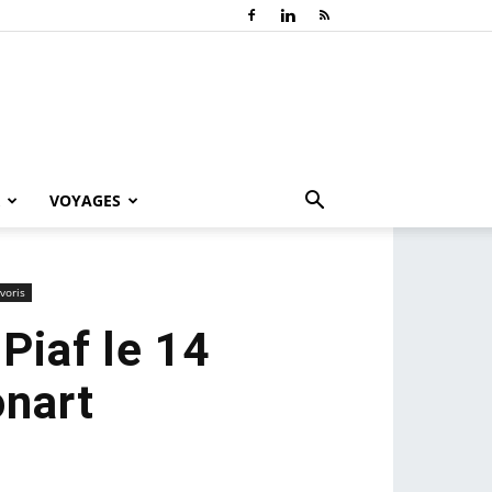
VOYAGES
voris
Piaf le 14
onart