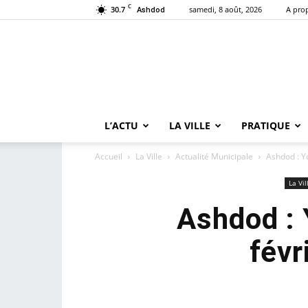
C
30.7
samedi, 8 août, 2026
A pro
Ashdod
L’ACTU
LA VILLE
PRATIQUE
Accueil
La Ville
Actualité Municipale
Ashdod : Yo
La Vil
Ashdod : 
févr