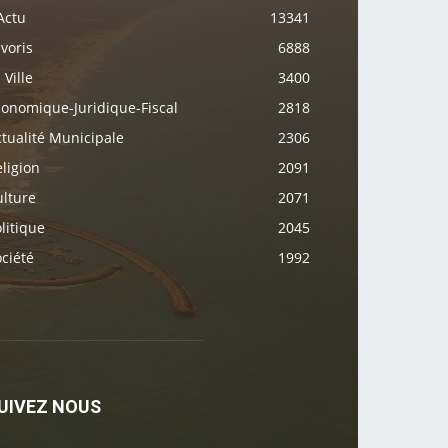
Actu
13341
voris
6888
 Ville
3400
conomique-Juridique-Fiscal
2818
tualité Municipale
2306
ligion
2091
ulture
2071
litique
2045
ciété
1992
UIVEZ NOUS