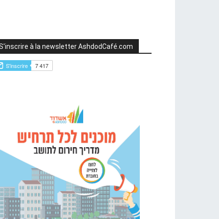
S'inscrire à la newsletter AshdodCafé.com