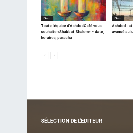
L'Actu
L'Actu
Toute l’équipe d’AshdodCafé vous
Ashdod : at
souhaite «Shabbat Shalom» – date,
avancé au l
horaires, paracha
SÉLECTION DE L'EDITEUR