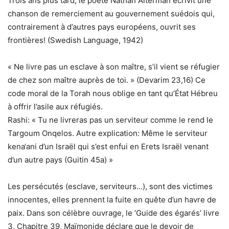
Trois ans plus tard, le poète Nathan Alterman écrivit une
chanson de remerciement au gouvernement suédois qui,
contrairement à d’autres pays européens, ouvrit ses
frontières! (Swedish Language, 1942)
« Ne livre pas un esclave à son maître, s’il vient se réfugier
de chez son maître auprès de toi. » (Devarim 23,16) Ce
code moral de la Torah nous oblige en tant qu’État Hébreu
à offrir l’asile aux réfugiés.
Rashi: « Tu ne livreras pas un serviteur comme le rend le
Targoum Onqelos. Autre explication: Même le serviteur
kena‘ani d’un Israël qui s’est enfui en Erets Israël venant
d’un autre pays (Guitin 45a) »
Les persécutés (esclave, serviteurs…), sont des victimes
innocentes, elles prennent la fuite en quête d’un havre de
paix. Dans son célèbre ouvrage, le ‘Guide des égarés’ livre
3, Chapitre 39, Maïmonide déclare que le devoir de