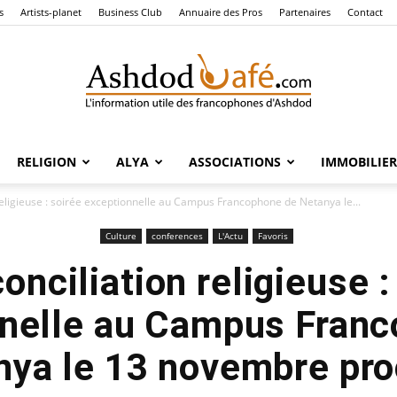
s
Artists-planet
Business Club
Annuaire des Pros
Partenaires
Contact
RELIGION
ALYA
ASSOCIATIONS
IMMOBILIER
Ashdod
religieuse : soirée exceptionnelle au Campus Francophone de Netanya le...
Culture
conferences
L'Actu
Favoris
onciliation religieuse :
Café
nelle au Campus Fran
nya le 13 novembre pro