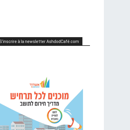
S'inscrire à la newsletter AshdodCafé.com