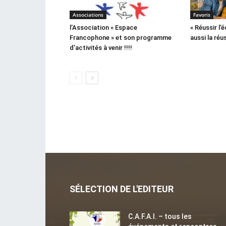
Associations
Favoris
l’Association « Espace
« Réussir l’é
Francophone » et son programme
aussi la réu
d’activités à venir !!!!
SÉLECTION DE L'EDITEUR
C.A.F.A.I. – tous les