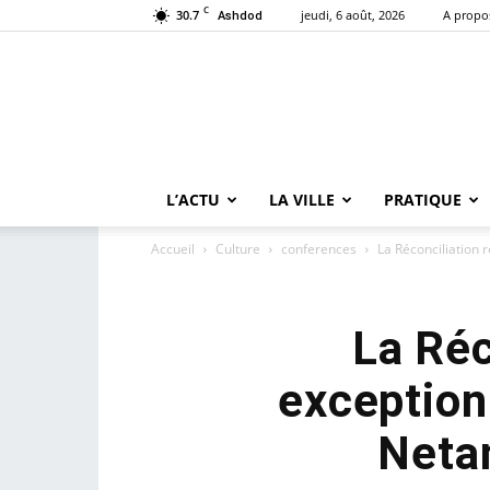
C
30.7
jeudi, 6 août, 2026
A propo
Ashdod
L’ACTU
LA VILLE
PRATIQUE
Accueil
Culture
conferences
La Réconciliation 
La Réc
exception
Neta