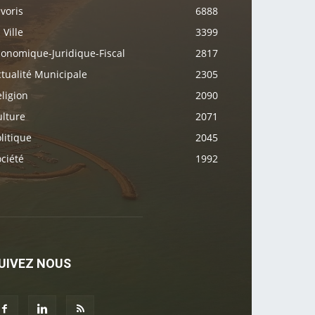
voris
6888
 Ville
3399
conomique-Juridique-Fiscal
2817
tualité Municipale
2305
ligion
2090
ulture
2071
litique
2045
ciété
1992
UIVEZ NOUS