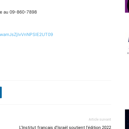
ne au 09-860-7898
cklwamJsZjIvVnNPSlE2UT09
Article suivant
L’Institut français d’Israël soutient l’édition 2022