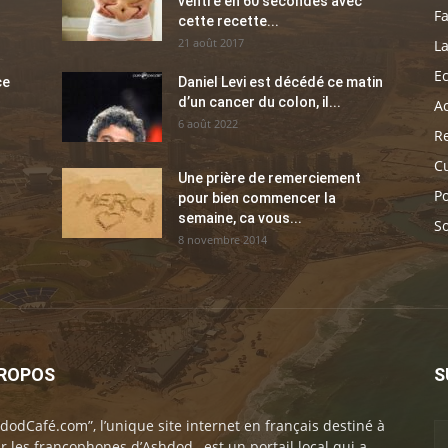
ventre en 60 secondes avec
Fa
cette recette...
21 août 2017
La
E
ce
Daniel Levi est décédé ce matin
d’un cancer du colon, il...
Ac
6 août 2022
Re
C
Une prière de remerciement
Po
pour bien commencer la
semaine, ca vous...
So
8 novembre 2014
PROPOS
S
dodCafé.com”, l’unique site internet en français destiné à
ir les francophones d’Ashdod , est un portail local qui a