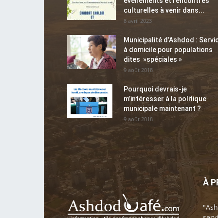
événements et rencontres
culturelles à venir dans...
8 avril 2023
Municipalité d’Ashdod : Servi
à domicile pour populations
dites »spéciales »
9 août 2018
Pourquoi devrais-je
m’intéresser à la politique
municipale maintenant ?
9 août 2018
À 
"Ash
serv