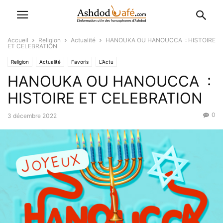
Accueil
Religion
Actualité
HANOUKA OU HANOUCCA : HISTOIRE
ET CELEBRATION
Religion
Actualité
Favoris
L'Actu
HANOUKA OU HANOUCCA :
HISTOIRE ET CELEBRATION
0
3 décembre 2022