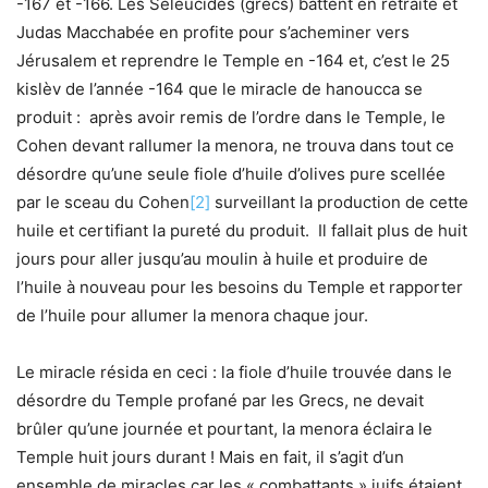
-167 et -166. Les Séleucides (grecs) battent en retraite et
Judas Macchabée en profite pour s’acheminer vers
Jérusalem et reprendre le Temple en -164 et, c’est le 25
kislèv de l’année -164 que le miracle de hanoucca se
produit : après avoir remis de l’ordre dans le Temple, le
Cohen devant rallumer la menora, ne trouva dans tout ce
désordre qu’une seule fiole d’huile d’olives pure scellée
par le sceau du Cohen
[2]
surveillant la production de cette
huile et certifiant la pureté du produit. Il fallait plus de huit
jours pour aller jusqu’au moulin à huile et produire de
l’huile à nouveau pour les besoins du Temple et rapporter
de l’huile pour allumer la menora chaque jour.
Le miracle résida en ceci : la fiole d’huile trouvée dans le
désordre du Temple profané par les Grecs, ne devait
brûler qu’une journée et pourtant, la menora éclaira le
Temple huit jours durant ! Mais en fait, il s’agit d’un
ensemble de miracles car les « combattants » juifs étaient