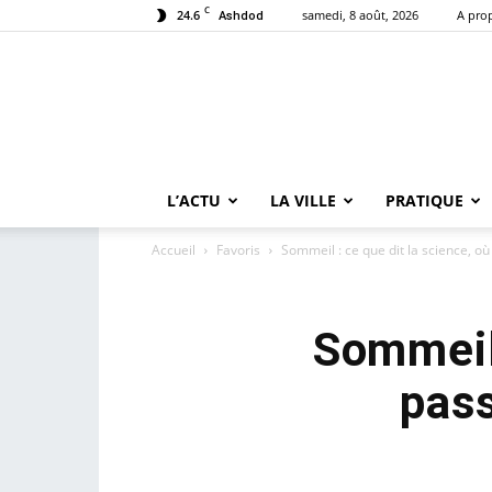
C
24.6
samedi, 8 août, 2026
A pro
Ashdod
L’ACTU
LA VILLE
PRATIQUE
Accueil
Favoris
Sommeil : ce que dit la science, où
Sommeil 
pass