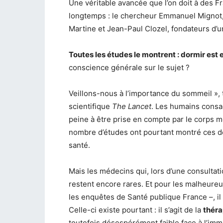
Une véritable avancée que l’on doit à des F
longtemps : le chercheur Emmanuel Mignot, 
Martine et Jean-Paul Clozel, fondateurs d’
Toutes les études le montrent : dormir est e
conscience générale sur le sujet ?
Veillons-nous à l’importance du sommeil », 
scientifique
The Lancet
. Les humains consac
peine à être prise en compte par le corps mé
nombre d’études ont pourtant montré ces de
santé.
Mais les médecins qui, lors d’une consultat
restent encore rares. Et pour les malheure
les enquêtes de Santé publique France –, il s
Celle-ci existe pourtant : il s’agit de la
théra
toutefois désespérément faible face à l’im