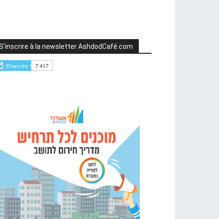
S'inscrire à la newsletter AshdodCafé.com