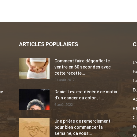
ARTICLES POPULAIRES
C
Comment faire dégonfler le
L'
ventre en 60 secondes avec
Fa
cette recette...
21 août 2017
La
E
ce
Daniel Levi est décédé ce matin
d’un cancer du colon, il...
Ac
6 août 2022
Re
C
Une prière de remerciement
Po
pour bien commencer la
semaine, ca vous...
So