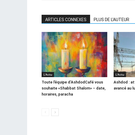
ARTICLES CONNEXES
PLUS DE L'AUTEUR
L'Actu
L'Actu
Toute l’équipe d’AshdodCafé vous
Ashdod : at
souhaite «Shabbat Shalom» – date,
avancé au l
horaires, paracha