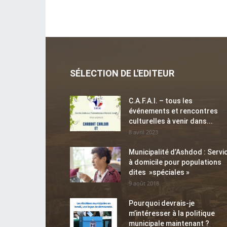
SÉLECTION DE L'EDITEUR
C.A.F.A.I. – tous les
événements et rencontres
culturelles à venir dans...
8 avril 2023
Municipalité d’Ashdod : Servi
à domicile pour populations
dites »spéciales »
9 août 2018
Pourquoi devrais-je
m’intéresser à la politique
municipale maintenant ?