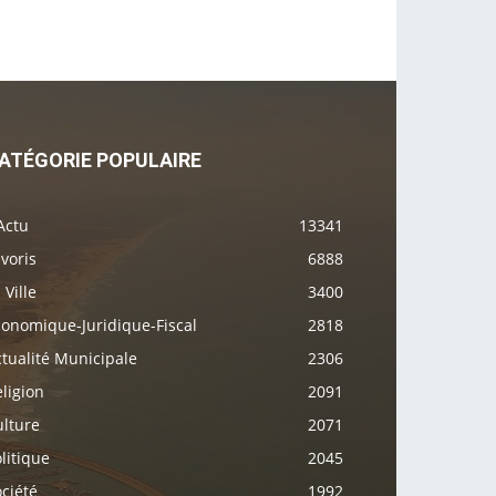
ATÉGORIE POPULAIRE
Actu
13341
voris
6888
 Ville
3400
conomique-Juridique-Fiscal
2818
tualité Municipale
2306
ligion
2091
ulture
2071
litique
2045
ciété
1992