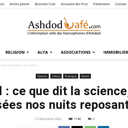
pos
Artists-planet
Business Club
Annuaire des Pros
Partenaires
Contact
RELIGION
ALYA
ASSOCIATIONS
IMMOBILIER
Ashdod
 sont passées nos nuits...
Favoris
L'Actu
Pratique
Sante
: ce que dit la science
Café
ées nos nuits reposan
15 décembre 2022
1140
0