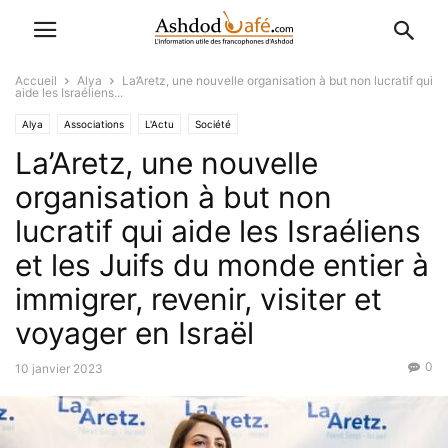
Accueil
Alya
La’Aretz, une nouvelle organisation à but non lucratif qui
aide les Israéliens...
Alya
Associations
L'Actu
Société
La’Aretz, une nouvelle
organisation à but non
lucratif qui aide les Israéliens
et les Juifs du monde entier à
immigrer, revenir, visiter et
voyager en Israël
0
10 janvier 2023