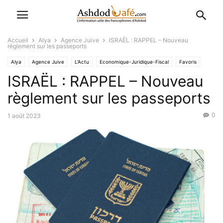
Accueil
Alya
Agence Juive
ISRAËL : RAPPEL – Nouveau
règlement sur les passeports
Alya
Agence Juive
L'Actu
Economique-Juridique-Fiscal
Favoris
ISRAËL : RAPPEL – Nouveau
Politique
règlement sur les passeports
0
1 août 2023