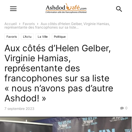
Accueil
Favoris
Aux côtés d’Helen Gelber, Virginie Hamias,
représentante des francophones sur sa liste...
Favoris
L'Actu
La Ville
Politique
Aux côtés d’Helen Gelber,
Virginie Hamias,
représentante des
francophones sur sa liste
« nous n’avons pas d’autre
Ashdod! »
0
7 septembre 2023