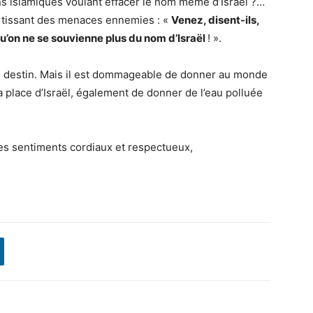
ions islamiques voulant effacer le nom même d’Israël ?…
vertissant des menaces ennemies : «
Venez, disent-ils,
qu’on ne se souvienne plus du nom d’Israël
! ».
 son destin. Mais il est dommageable de donner au monde
la place d’Israël, également de donner de l’eau polluée
s sentiments cordiaux et respectueux,