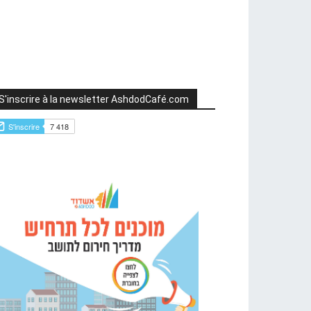
S'inscrire à la newsletter AshdodCafé.com