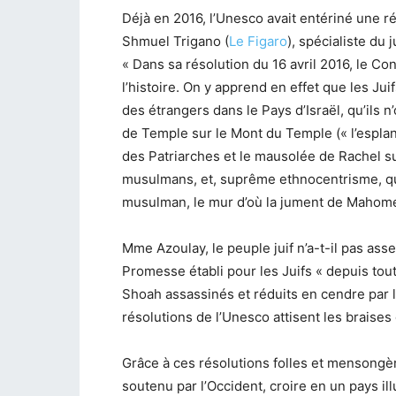
Déjà en 2016, l’Unesco avait entériné une rés
Shmuel Trigano (
Le Figaro
), spécialiste du
« Dans sa résolution du 16 avril 2016, le Co
l’histoire. On y apprend en effet que les Jui
des étrangers dans le Pays d’Israël, qu’ils n’
de Temple sur le Mont du Temple (« l’espla
des Patriarches et le mausolée de Rachel su
musulmans, et, suprême ethnocentrisme, que
musulman, le mur d’où la jument de Mahomet
Mme Azoulay, le peuple juif n’a-t-il pas asse
Promesse établi pour les Juifs « depuis tout
Shoah assassinés et réduits en cendre par la
résolutions de l’Unesco attisent les braises
Grâce à ces résolutions folles et mensongères
soutenu par l’Occident, croire en un pays ill