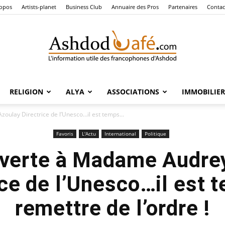
ropos
Artists-planet
Business Club
Annuaire des Pros
Partenaires
Contac
RELIGION
ALYA
ASSOCIATIONS
IMMOBILIER
Ashdod
oulay Directrice de l’Unesco…il est temps...
Favoris
L'Actu
International
Politique
uverte à Madame Audre
Café
ice de l’Unesco…il est 
remettre de l’ordre !