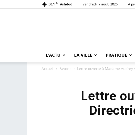
C
30.1
vendredi, 7 août, 2026
A p
Ashdod
L’ACTU
LA VILLE
PRATIQUE
Accueil
Favoris
Lettre ouverte à Madame Audrey Az
Lettre o
Directr