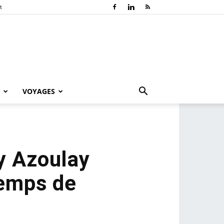
t
VOYAGES
y Azoulay
temps de