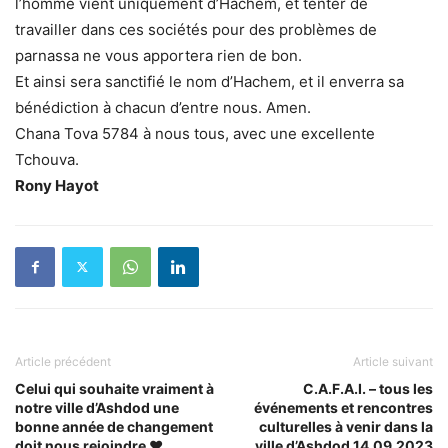
l’homme vient uniquement d’Hachem, et tenter de
travailler dans ces sociétés pour des problèmes de
parnassa ne vous apportera rien de bon.
Et ainsi sera sanctifié le nom d’Hachem, et il enverra sa
bénédiction à chacun d’entre nous. Amen.
Chana Tova 5784 à nous tous, avec une excellente
Tchouva.
Rony Hayot
Article précédent
Article suivant
Celui qui souhaite vraiment à
C.A.F.A.I. – tous les
notre ville d’Ashdod une
événements et rencontres
bonne année de changement
culturelles à venir dans la
doit nous rejoindre ❤️
ville d’Ashdod 14.09.2023