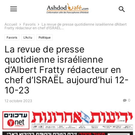
Accueil
Favoris
La revue de presse quotidienne israélienne d’Albert
Fratty rédacteur en chef d’ISRAËL...
Favoris
L'Actu
Politique
La revue de presse
quotidienne israélienne
d’Albert Fratty rédacteur en
chef d’ISRAËL aujourd’hui 12-
10-23
0
12 octobre 2023