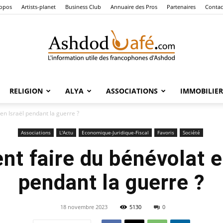
ropos
Artists-planet
Business Club
Annuaire des Pros
Partenaires
Contac
RELIGION
ALYA
ASSOCIATIONS
IMMOBILIER
Ashdod
n Israël pendant la guerre ?
Associations
L'Actu
Economique-Juridique-Fiscal
Favoris
Société
t faire du bénévolat en
Café
pendant la guerre ?
18 novembre 2023
5130
0