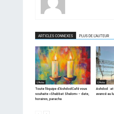
ARTICLES CONNEXES
PLUS DE L'AUTEUR
L'Actu
L'Actu
Toute l’équipe d’AshdodCafé vous
Ashdod : at
souhaite «Shabbat Shalom» – date,
avancé au l
horaires, paracha