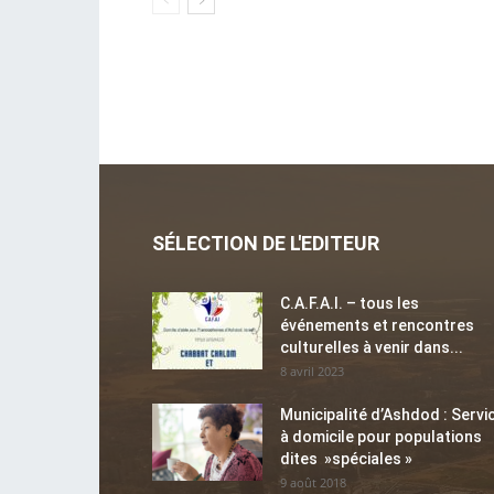
SÉLECTION DE L'EDITEUR
C.A.F.A.I. – tous les
événements et rencontres
culturelles à venir dans...
8 avril 2023
Municipalité d’Ashdod : Servi
à domicile pour populations
dites »spéciales »
9 août 2018