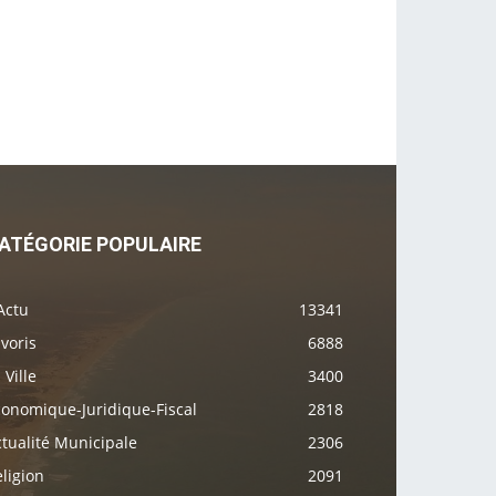
ATÉGORIE POPULAIRE
Actu
13341
voris
6888
 Ville
3400
conomique-Juridique-Fiscal
2818
tualité Municipale
2306
ligion
2091