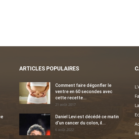
ARTICLES POPULAIRES
C
Comment faire dégonfler le
L'
ventre en 60 secondes avec
Fa
cette recette...
21 août 2017
La
E
ce
Daniel Levi est décédé ce matin
d’un cancer du colon, il...
Ac
6 août 2022
Re