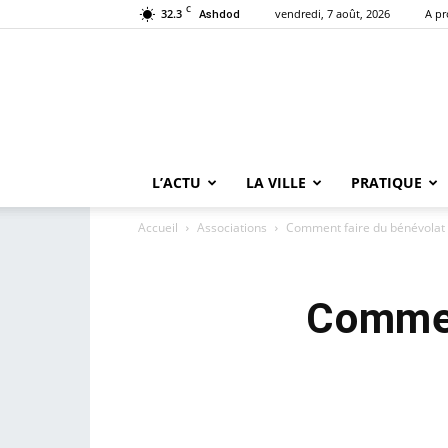
C
32.3
vendredi, 7 août, 2026
A p
Ashdod
L’ACTU
LA VILLE
PRATIQUE
Accueil
Associations
Comment faire du bénévolat e
Commen