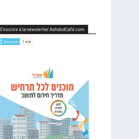
S'inscrire à la newsletter AshdodCafé.com