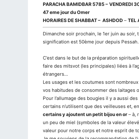
PARACHA BAMIDBAR 5785 –
VENDREDI 30
47 eme jour du Omer
HORAIRES DE SHABBAT –
ASHDOD
–
TEL 
Dimanche soir prochain, le 1er juin au soir,
signification est 50ème jour depuis Pessah.
C’est dans le but de la préparation spirituel
faire des mitsvot (les principales) liées à 
étrangers…
Les usages et les coutumes sont nombreux et
vos habitudes de consommer des laitages 
Pour l’allumage des bougies il y a aussi des
certains n’utilisent que des veilleuses et, e
certains y ajoutent un petit bijou en or
– à, 
un peu de miel (symboles de la valeur élevé
valeur pour notre corps et notre esprit de 
Je me souviens de la recommandation de l’u