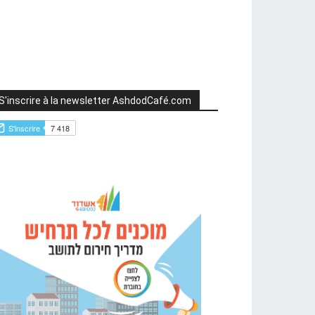
S'inscrire à la newsletter AshdodCafé.com