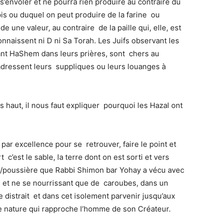
 s’envoler et ne pourra rien produire au contraire du
is ou duquel on peut produire de la farine ou
e une valeur, au contraire de la paille qui, elle, est
nnaissent ni D ni Sa Torah. Les Juifs observant les
ant HaShem dans leurs prières, sont chers au
 adressent leurs suppliques ou leurs louanges à
s haut, il nous faut expliquer pourquoi les Hazal ont
par excellence pour se retrouver, faire le point et
 c’est le sable, la terre dont on est sorti et vers
rre/poussière que Rabbi Shimon bar Yohay a vécu avec
ou et ne se nourrissant que de caroubes, dans un
e distrait et dans cet isolement parvenir jusqu’aux
te nature qui rapproche l’homme de son Créateur.