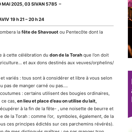
 MAI 2025, 03 SIVAN 5785 –
AVIV
19 h 21 – 20 h 24
 tombera la
fête de Shavouot
ou Pentecôte dont la
le à cette célébration du
don de la Torah
que l’on doit
l’agriculture… et aux dons destinés aux veuves/orphelins/
 variés : tous sont à considérer et libre à vous selon
ou pas de manger carné ou pas….
 coutumes : certains utilisent des bougies ordinaires,
n ce cas,
en lieu et place d’eau on utilise du lait,
récupérer à la fin de la fête- , une noisette de beurre et
e de la Torah : comme l’or, symboles, également, de la
tous ces principes édictés sur ces parchemins révérés).
n de mes distingués maîtres : ne pas manger trop