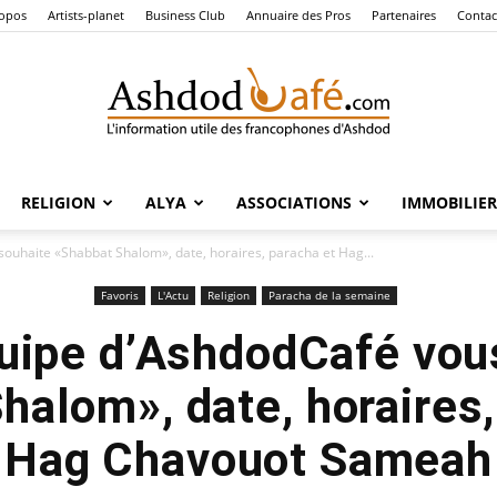
ropos
Artists-planet
Business Club
Annuaire des Pros
Partenaires
Contac
RELIGION
ALYA
ASSOCIATIONS
IMMOBILIER
Ashdod
souhaite «Shabbat Shalom», date, horaires, paracha et Hag...
Favoris
L'Actu
Religion
Paracha de la semaine
quipe d’AshdodCafé vou
Café
halom», date, horaires,
Hag Chavouot Sameah