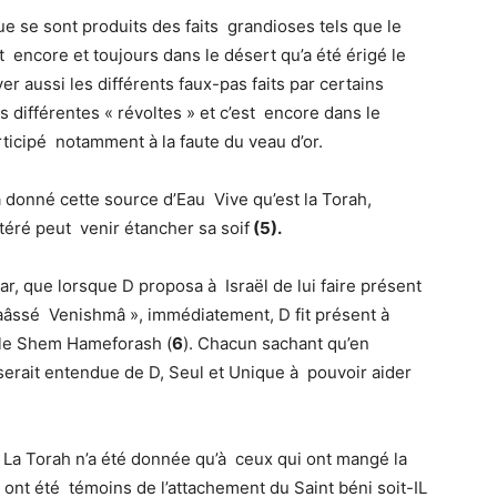
ue se sont produits des faits grandioses tels que le
 encore et toujours dans le désert qu’a été érigé le
 aussi les différents faux-pas faits par certains
s différentes « révoltes » et c’est encore dans le
ticipé notamment à la faute du veau d’or.
donné cette source d’Eau Vive qu’est la Torah,
téré peut venir étancher sa soif
(
5)
.
r, que lorsque D proposa à Israël de lui faire présent
Naâssé Venishmâ », immédiatement, D fit présent à
é le Shem Hameforash (
6
). Chacun sachant qu’en
 serait entendue de D, Seul et Unique à pouvoir aider
 La Torah n’a été donnée qu’à ceux qui ont mangé la
 ont été témoins de l’attachement du Saint béni soit-IL