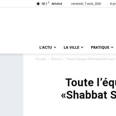
C
30.1
vendredi, 7 août, 2026
A p
Ashdod
L’ACTU
LA VILLE
PRATIQUE
Accueil
Favoris
Toute l’équipe d’AshdodCafé vous 
Toute l’é
«Shabbat S