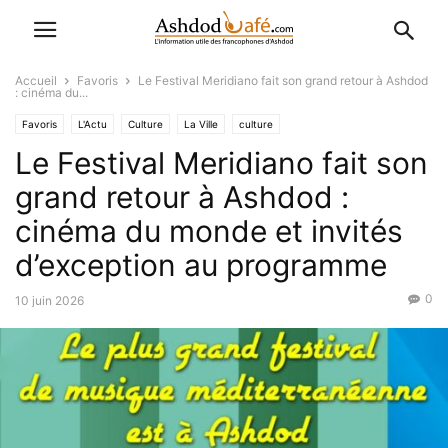
Accueil
Favoris
Le Festival Meridiano fait son grand retour à Ashdod
: cinéma du...
Favoris
L'Actu
Culture
La Ville
culture
Le Festival Meridiano fait son
Événementiel (Hévra Ironit)
grand retour à Ashdod :
cinéma du monde et invités
d’exception au programme
0
10 juin 2026