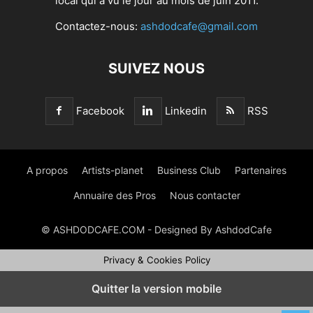
local qui a vu le jour au mois de juin 2011.
Contactez-nous:
ashdodcafe@gmail.com
SUIVEZ NOUS
Facebook
Linkedin
RSS
A propos
Artists-planet
Business Club
Partenaires
Annuaire des Pros
Nous contacter
© ASHDODCAFE.COM - Designed By AshdodCafe
Privacy & Cookies Policy
Quitter la version mobile