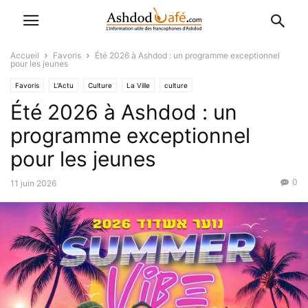
Accueil
Favoris
Été 2026 à Ashdod : un programme exceptionnel
pour les jeunes
Favoris
L'Actu
Culture
La Ville
culture
Été 2026 à Ashdod : un
Événementiel (Hévra Ironit)
programme exceptionnel
pour les jeunes
0
11 juin 2026