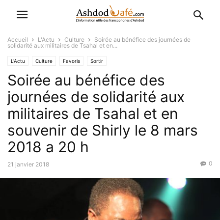
Accueil
L'Actu
Culture
Soirée au bénéfice des journées de
solidarité aux militaires de Tsahal et en...
L'Actu
Culture
Favoris
Sortir
Soirée au bénéfice des
journées de solidarité aux
militaires de Tsahal et en
souvenir de Shirly le 8 mars
2018 a 20 h
0
21 janvier 2018