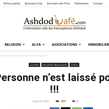
Artists-planet
Business Club
Annuaire des Pros
Partenaires
Contact
RELIGION
ALYA
ASSOCIATIONS
IMMOBILIER
Ashdod
rsonne n’est laissé pour compte !!!
La Ville
Actualité Municipale
L'Actu
ersonne n’est laissé 
Café
!!!
5 janvier 2021
1991
0