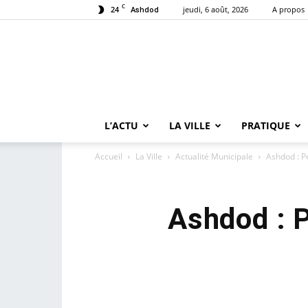
C
24
jeudi, 6 août, 2026
A propos
Ashdod
L’ACTU
LA VILLE
PRATIQUE
Accueil
La Ville
Actualité Municipale
Ashdod : Pe
Ashdod : P