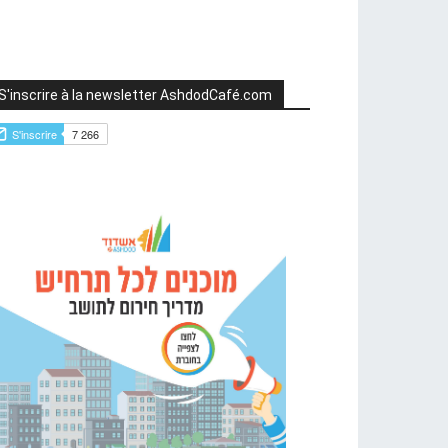
S'inscrire à la newsletter AshdodCafé.com