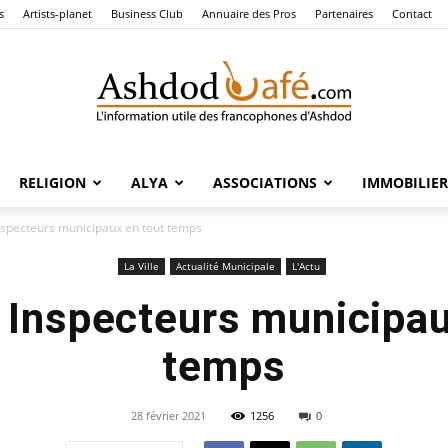
s
Artists-planet
Business Club
Annuaire des Pros
Partenaires
Contact
RELIGION
ALYA
ASSOCIATIONS
IMMOBILIER
Ashdod
nspecteurs municipaux en tout temps
La Ville
Actualité Municipale
L'Actu
 Inspecteurs municipau
Café
temps
28 février 2021
1256
0