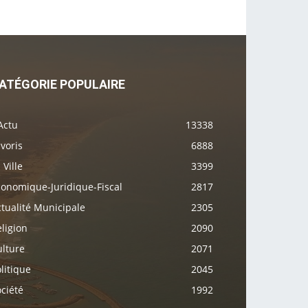
ATÉGORIE POPULAIRE
Actu
13338
voris
6888
 Ville
3399
conomique-Juridique-Fiscal
2817
tualité Municipale
2305
ligion
2090
ulture
2071
litique
2045
ciété
1992