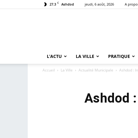
C
27.3
jeudi, 6 août, 2026
A propo
Ashdod
L’ACTU
LA VILLE
PRATIQUE
Accueil
La Ville
Actualité Municipale
Ashdod : I
Ashdod :