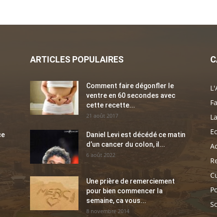
ARTICLES POPULAIRES
C
Comment faire dégonfler le
L'
ventre en 60 secondes avec
Fa
cette recette...
21 août 2017
La
E
ce
Daniel Levi est décédé ce matin
d’un cancer du colon, il...
Ac
6 août 2022
Re
C
Une prière de remerciement
Po
pour bien commencer la
semaine, ca vous...
So
8 novembre 2014