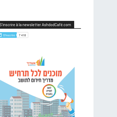
S'inscrire à la newsletter AshdodCafé.com