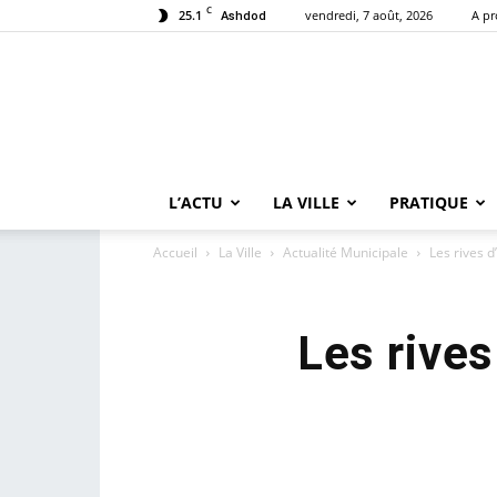
C
25.1
vendredi, 7 août, 2026
A p
Ashdod
L’ACTU
LA VILLE
PRATIQUE
Accueil
La Ville
Actualité Municipale
Les rives 
Les rive