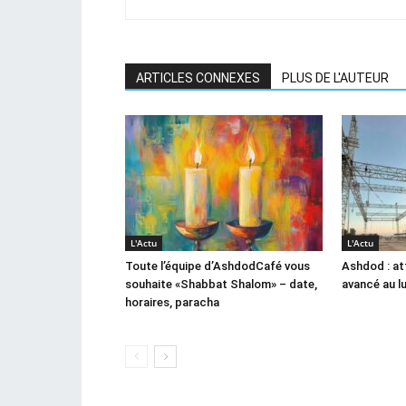
ARTICLES CONNEXES
PLUS DE L'AUTEUR
L'Actu
L'Actu
Toute l’équipe d’AshdodCafé vous
Ashdod : at
souhaite «Shabbat Shalom» – date,
avancé au l
horaires, paracha