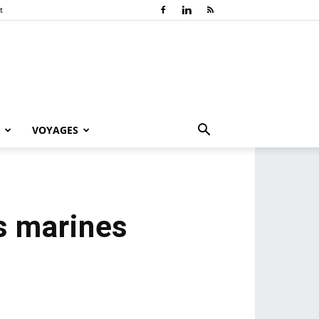
t
VOYAGES
s marines