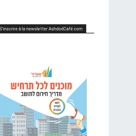
S'inscrire à la newsletter AshdodCafé.com