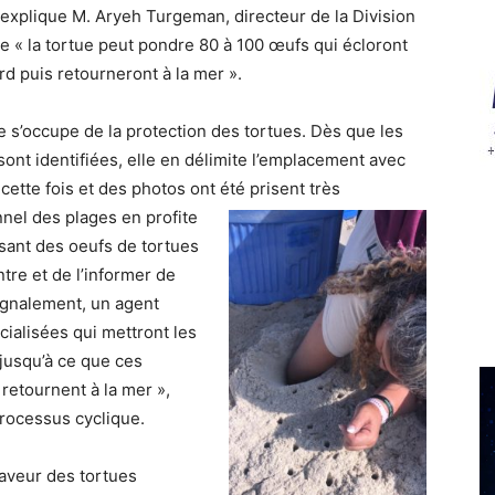
, explique M. Aryeh Turgeman, directeur de la Division
ue « la tortue peut pondre 80 à 100 œufs qui écloront
rd puis retourneront à la mer ».
re s’occupe de la protection des tortues. Dès que les
ont identifiées, elle en délimite l’emplacement avec
ette fois et des photos ont été prisent très
nel des plages en profite
ant des oeufs de tortues
tre et de l’informer de
ignalement, un agent
alisées qui mettront les
jusqu’à ce que ces
 retournent à la mer »,
processus cyclique.
aveur des tortues