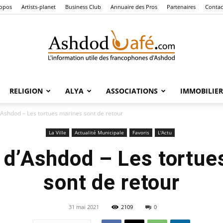
ropos
Artists-planet
Business Club
Annuaire des Pros
Partenaires
Contac
RELIGION
ALYA
ASSOCIATIONS
IMMOBILIER
Ashdod
d’Ashdod – Les tortues marines sont de retour
La Ville
Actualité Municipale
Favoris
L'Actu
s d’Ashdod – Les tortue
Café
sont de retour
31 mai 2021
2109
0