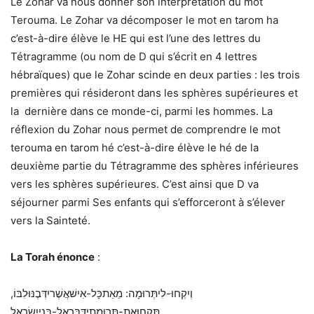
Le Zohar va nous donner son interprétation du mot
Terouma. Le Zohar va décomposer le mot en tarom ha
c’est-à-dire élève le HE qui est l’une des lettres du
Tétragramme (ou nom de D qui s’écrit en 4 lettres
hébraïques) que le Zohar scinde en deux parties : les trois
premières qui résideront dans les sphères supérieures et
la dernière dans ce monde-ci, parmi les hommes. La
réflexion du Zohar nous permet de comprendre le mot
terouma en tarom hé c’est-à-dire élève le hé de la
deuxième partie du Tétragramme des sphères inférieures
vers les sphères supérieures. C’est ainsi que D va
séjourner parmi Ses enfants qui s’efforceront à s’élever
vers la Sainteté.
La Torah énonce
:
וְיִקְחוּ-לִיתְּרוּמָה: מֵאֵתכָּל-אִישׁאֲשֶׁריִדְּבֶנּוּלִבּוֹ,
תִּקְחוּאֶת-תְּרוּמָתִידַּבֵּראֶל-בְּנֵייִשְׂרָאֵל