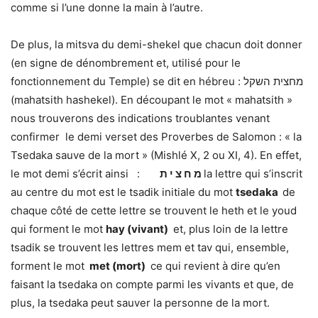
comme si l’une donne la main à l’autre.
De plus, la mitsva du demi-shekel que chacun doit donner
(en signe de dénombrement et, utilisé pour le
fonctionnement du Temple) se dit en hébreu : מחצית השקל
(mahatsith hashekel). En découpant le mot « mahatsith »
nous trouverons des indications troublantes venant
confirmer le demi verset des Proverbes de Salomon : « la
Tsedaka sauve de la mort » (Mishlé X, 2 ou XI, 4). En effet,
le mot demi s’écrit ainsi :
מ ח צ י ת
la lettre qui s’inscrit
au centre du mot est le tsadik initiale du mot
tsedaka
de
chaque côté de cette lettre se trouvent le heth et le youd
qui forment le mot
hay (vivant)
et, plus loin de la lettre
tsadik se trouvent les lettres mem et tav qui, ensemble,
forment le mot
met (mort)
ce qui revient à dire qu’en
faisant la tsedaka on compte parmi les vivants et que, de
plus, la tsedaka peut sauver la personne de la mort.