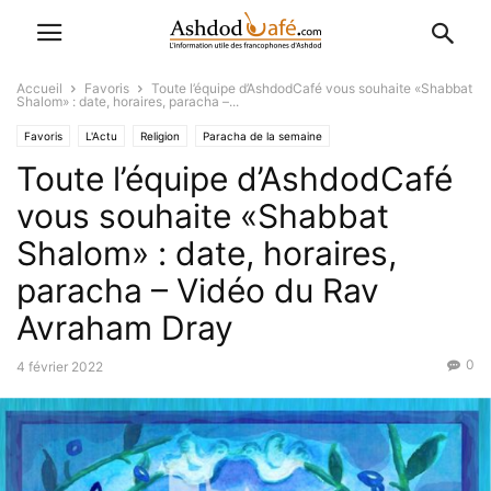
Accueil
Favoris
Toute l’équipe d’AshdodCafé vous souhaite «Shabbat
Shalom» : date, horaires, paracha –...
Favoris
L'Actu
Religion
Paracha de la semaine
Toute l’équipe d’AshdodCafé
vous souhaite «Shabbat
Shalom» : date, horaires,
paracha – Vidéo du Rav
Avraham Dray
0
4 février 2022