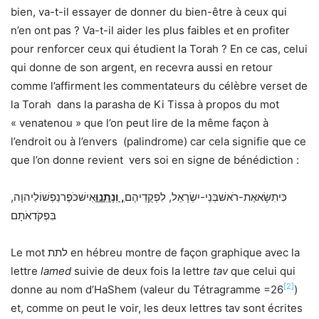
bien, va-t-il essayer de donner du bien-être à ceux qui
n’en ont pas ? Va-t-il aider les plus faibles et en profiter
pour renforcer ceux qui étudient la Torah ? En ce cas, celui
qui donne de son argent, en recevra aussi en retour
comme l’affirment les commentateurs du célèbre verset de
la Torah dans la parasha de Ki Tissa à propos du mot
« venatenou » que l’on peut lire de la même façon à
l’endroit ou à l’envers (palindrome) car cela signifie que ce
que l’on donne revient vers soi en signe de bénédiction :
כִּיתִשָּׂאאֶת-רֹאשׁבְּנֵי-יִשְׂרָאֵל, לִפְקֻדֵיהֶם
, וְנָתְנוּ
אִישׁכֹּפֶרנַפְשׁוֹלַיהוָה,
בִּפְקֹדאֹתָם
Le mot לתת en hébreu montre de façon graphique avec la
lettre
lamed
suivie de deux fois la lettre
tav
que celui qui
[2]
donne au nom d’HaShem (valeur du Tétragramme =26
)
et, comme on peut le voir, les deux lettres tav sont écrites