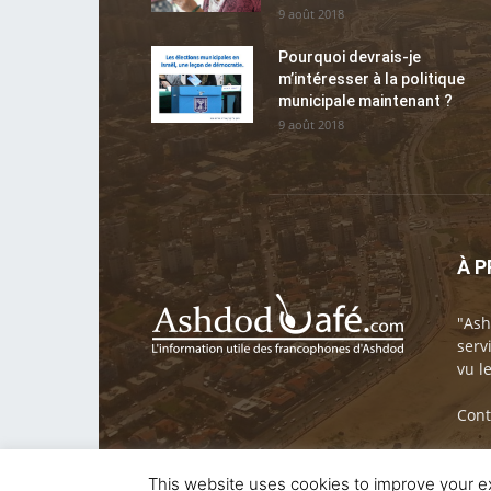
9 août 2018
Pourquoi devrais-je
m’intéresser à la politique
municipale maintenant ?
9 août 2018
À 
"Ash
serv
vu l
Cont
This website uses cookies to improve your ex