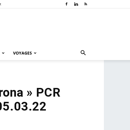
t
VOYAGES
orona » PCR
05.03.22