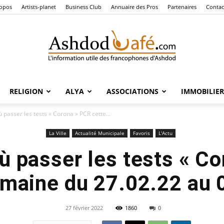
ropos
Artists-planet
Business Club
Annuaire des Pros
Partenaires
Contac
RELIGION
ALYA
ASSOCIATIONS
IMMOBILIER
Ashdod
 passer les tests « Corona » PCR cette...
La Ville
Actualité Municipale
Favoris
L'Actu
ù passer les tests « C
Café
emaine du 27.02.22 au 
27 février 2022
1860
0