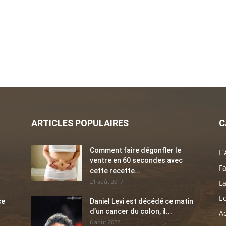
ARTICLES POPULAIRES
C
Comment faire dégonfler le
L'
ventre en 60 secondes avec
Fa
cette recette...
21 août 2017
La
E
ce
Daniel Levi est décédé ce matin
d’un cancer du colon, il...
Ac
6 août 2022