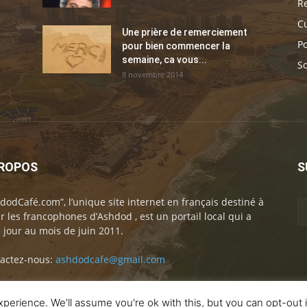
Re
C
Une prière de remerciement
Po
pour bien commencer la
semaine, ca vous...
So
8 novembre 2014
PROPOS
S
dodCafé.com”, l’unique site internet en français destiné à
ir les francophones d’Ashdod , est un portail local qui a
e jour au mois de juin 2011.
actez-nous:
ashdodcafe@gmail.com
perience. We'll assume you're ok with this, but you can opt-out 