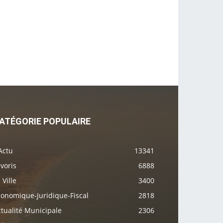
ATÉGORIE POPULAIRE
Actu
13341
voris
6888
 Ville
3400
conomique-Juridique-Fiscal
2818
tualité Municipale
2306