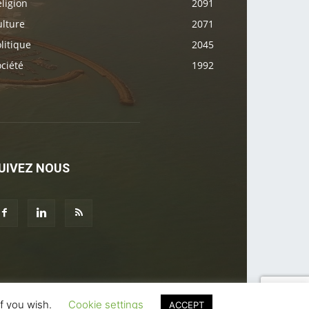
ligion
2091
ulture
2071
litique
2045
ciété
1992
UIVEZ NOUS
if you wish.
Cookie settings
ACCEPT