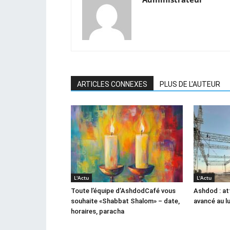
ARTICLES CONNEXES
PLUS DE L'AUTEUR
L'Actu
L'Actu
Toute l’équipe d’AshdodCafé vous
Ashdod : at
souhaite «Shabbat Shalom» – date,
avancé au l
horaires, paracha