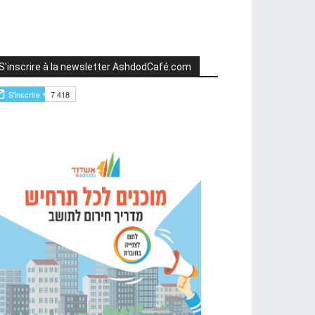
S'inscrire à la newsletter AshdodCafé.com