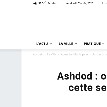
C
32.3
vendredi, 7 août, 2026
A p
Ashdod
L’ACTU
LA VILLE
PRATIQUE
Accueil
La Ville
Actualité Municipale
Ashdod : où
Ashdod : o
cette s