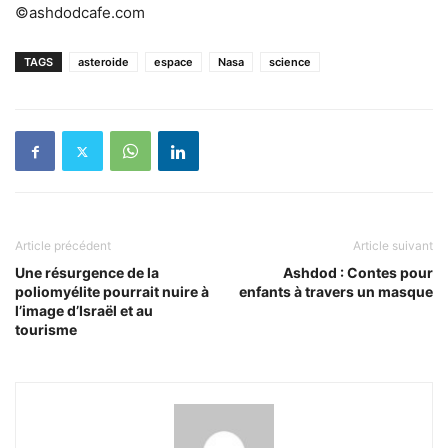
©ashdodcafe.com
TAGS
asteroide
espace
Nasa
science
Article précédent
Article suivant
Une résurgence de la
Ashdod : Contes pour
poliomyélite pourrait nuire à
enfants à travers un masque
l’image d’Israël et au
tourisme