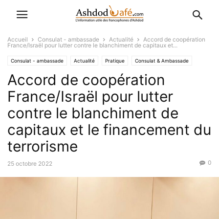
Accueil
Consulat - ambassade
Actualité
Accord de coopération
France/Israël pour lutter contre le blanchiment de capitaux et...
Consulat - ambassade
Actualité
Pratique
Consulat & Ambassade
Accord de coopération
Alya
L'Actu
Economique-Juridique-Fiscal
Favoris
International
France/Israël pour lutter
contre le blanchiment de
capitaux et le financement du
terrorisme
0
25 octobre 2022