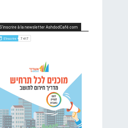
S'inscrire à la newsletter AshdodCafé.com