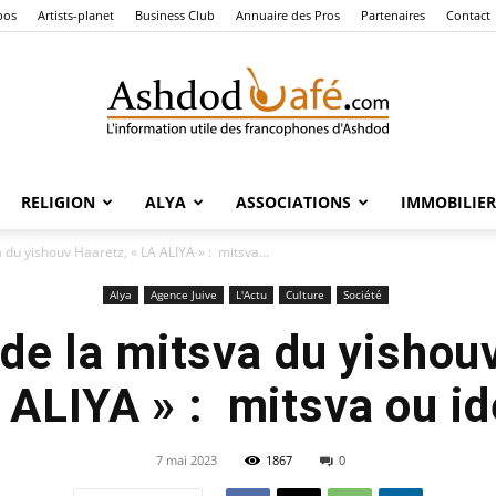
pos
Artists-planet
Business Club
Annuaire des Pros
Partenaires
Contact
RELIGION
ALYA
ASSOCIATIONS
IMMOBILIER
Ashdod
 du yishouv Haaretz, « LA ALIYA » : mitsva...
Alya
Agence Juive
L'Actu
Culture
Société
de la mitsva du yishou
Café
 ALIYA » : mitsva ou id
7 mai 2023
1867
0