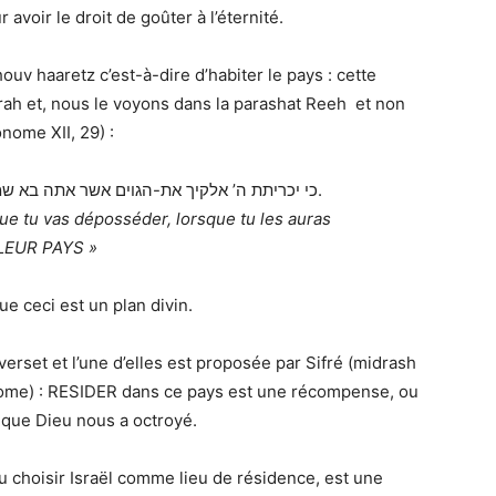
avoir le droit de goûter à l’éternité.
houv haaretz c’est-à-dire d’habiter le pays : cette
orah et, nous le voyons dans la parashat Reeh et non
nome XII, 29) :
כי יכריתת ה’ אלקיך את-הגוים אשר אתה בא ש
.
ue tu vas déposséder, lorsque tu les auras
LEUR PAYS »
que ceci est un plan divin.
erset et l’une d’elles est proposée par Sifré (midrash
ome) : RESIDER dans ce pays est une récompense, ou
u que Dieu nous a octroyé.
u choisir Israël comme lieu de résidence, est une