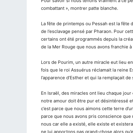
Pour savoir si nous tenons vraiment à ce pe
combattant », montrer patte blanche.
La fête de printemps ou Pessah est la fête d
de l’esclavage pensé par Pharaon. Pour cett
certains ont été programmés depuis la créa
de la Mer Rouge que nous avons franchie à
Lors de Pourim, un autre miracle eut lieu e
fois que le roi Assuérus réclamait la reine 
l’apparence d’Esther et qui la remplaçait de 
En Israël, des miracles ont lieu chaque jour 
notre amour doit être pur et désintéressé et
c’est parce que nous aimons cette terre d’
parce que nous avons pris conscience que no
nous car elle a existé, elle existe et exis
ne lui apportons pas grand-chose alors qu’e