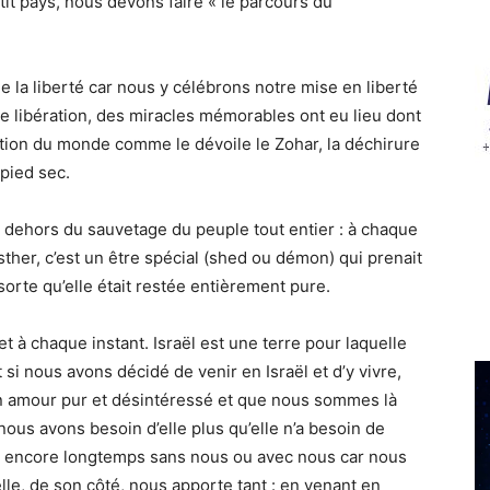
tit pays, nous devons faire « le parcours du
e la liberté car nous y célébrons notre mise en liberté
e libération, des miracles mémorables ont eu lieu dont
tion du monde comme le dévoile le Zohar, la déchirure
 pied sec.
n dehors du sauvetage du peuple tout entier : à chaque
Esther, c’est un être spécial (shed ou démon) qui prenait
sorte qu’elle était restée entièrement pure.
et à chaque instant. Israël est une terre pour laquelle
 si nous avons décidé de venir en Israël et d’y vivre,
un amour pur et désintéressé et que nous sommes là
us avons besoin d’elle plus qu’elle n’a besoin de
tera encore longtemps sans nous ou avec nous car nous
lle, de son côté, nous apporte tant : en venant en