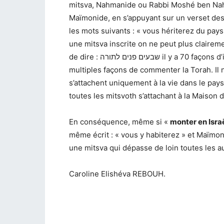
mitsva, Nahmanide ou Rabbi Moshé ben Na
Maïmonide
, en s’appuyant sur un verset des
les mots suivants : « vous hériterez du pays
une mitsva inscrite on ne peut plus clairem
de dire : שבעים פנים לתורה il y a 70 façons d’interpréter la Torah, c’est-à-dire qu’il existe de
multiples façons de commenter la Torah. Il
s’attachent uniquement à la vie dans le pays
toutes les mitsvoth s’attachant à la Maison
En conséquence, même si «
monter en Isra
même écrit : « vous y habiterez » et Maïmoni
une mitsva qui dépasse de loin toutes les a
Caroline Elishéva REBOUH.