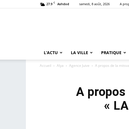
C
27.9
samedi, 8 août, 2026
A pro
Ashdod
L’ACTU
LA VILLE
PRATIQUE
Accueil
Alya
Agence Juive
A propos de la mitsva
A propos 
« LA