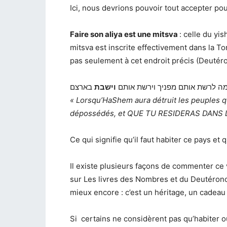
Ici, nous devrions pouvoir tout accepter pour 
Faire son aliya est une mitsva
: celle du yis
mitsva est inscrite effectivement dans la T
pas seulement à cet endroit précis (Deutéro
מה לרשת אותם מפניך וירשת אותם
וישבת
בארצם
«
Lorsqu’HaShem aura détruit les peuples q
dépossédés, et QUE TU RESIDERAS DANS 
Ce qui signifie qu’il faut habiter ce pays et 
Il existe plusieurs façons de commenter ce v
sur Les livres des Nombres et du Deutéron
mieux encore : c’est un héritage, un cadea
Si certains ne considèrent pas qu’habiter o