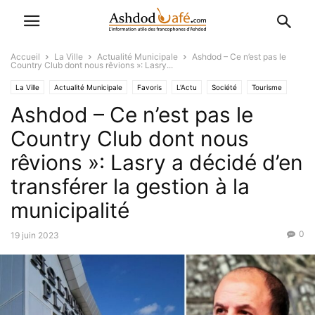
Accueil
La Ville
Actualité Municipale
Ashdod – Ce n’est pas le
Country Club dont nous rêvions »: Lasry...
La Ville
Actualité Municipale
Favoris
L'Actu
Société
Tourisme
Ashdod – Ce n’est pas le
Country Club dont nous
rêvions »: Lasry a décidé d’en
transférer la gestion à la
municipalité
0
19 juin 2023