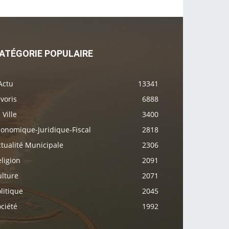
ATÉGORIE POPULAIRE
Actu
13341
voris
6888
 Ville
3400
conomique-Juridique-Fiscal
2818
tualité Municipale
2306
ligion
2091
ulture
2071
litique
2045
ciété
1992