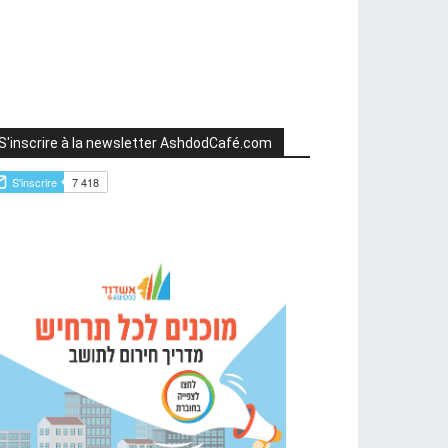
S'inscrire à la newsletter AshdodCafé.com