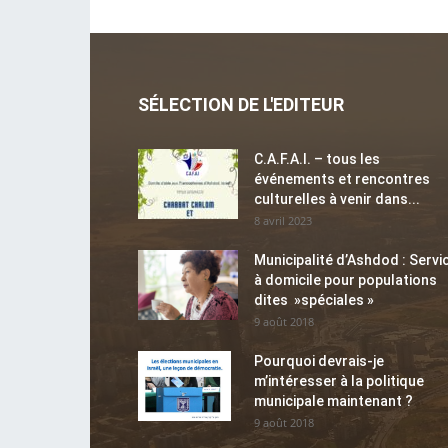
SÉLECTION DE L'EDITEUR
C.A.F.A.I. – tous les
événements et rencontres
culturelles à venir dans...
8 avril 2023
Municipalité d’Ashdod : Servi
à domicile pour populations
dites »spéciales »
9 août 2018
Pourquoi devrais-je
m’intéresser à la politique
municipale maintenant ?
9 août 2018