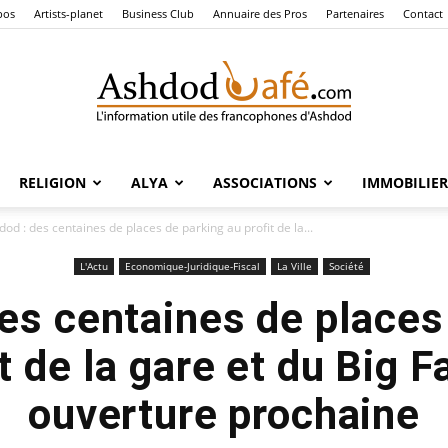
pos
Artists-planet
Business Club
Annuaire des Pros
Partenaires
Contact
RELIGION
ALYA
ASSOCIATIONS
IMMOBILIER
Ashdod
od : des centaines de places de parking au profit de la...
L'Actu
Economique-Juridique-Fiscal
La Ville
Société
es centaines de places
Café
t de la gare et du Big 
ouverture prochaine