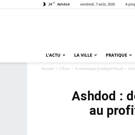
C
24
vendredi, 7 août, 2026
A pro
Ashdod
L’ACTU
LA VILLE
PRATIQUE
Accueil
L'Actu
Economique-Juridique-Fiscal
Ashd
Ashdod : d
au profi