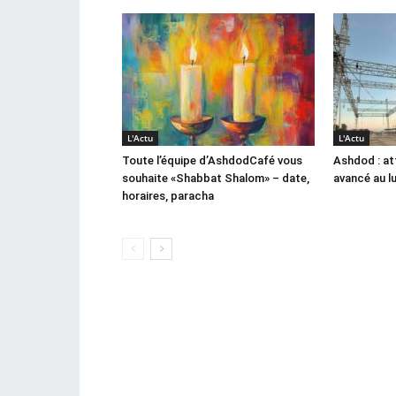
L'Actu
L'Actu
Toute l’équipe d’AshdodCafé vous
Ashdod : at
souhaite «Shabbat Shalom» – date,
avancé au l
horaires, paracha