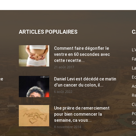
ARTICLES POPULAIRES
C
Comment faire dégonfler le
L'
ventre en 60 secondes avec
Fa
cette recette...
21 août 2017
La
E
ce
Daniel Levi est décédé ce matin
d’un cancer du colon, il...
Ac
6 août 2022
Re
C
Une prière de remerciement
Po
pour bien commencer la
semaine, ca vous...
So
8 novembre 2014