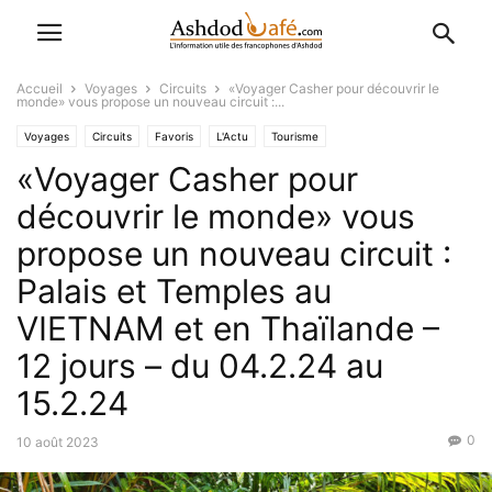
Accueil
Voyages
Circuits
«Voyager Casher pour découvrir le
monde» vous propose un nouveau circuit :...
Voyages
Circuits
Favoris
L'Actu
Tourisme
«Voyager Casher pour
découvrir le monde» vous
propose un nouveau circuit :
Palais et Temples au
VIETNAM et en Thaïlande –
12 jours – du 04.2.24 au
15.2.24
0
10 août 2023