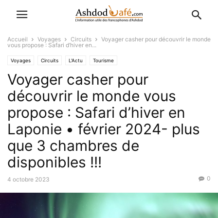
Accueil
Voyages
Circuits
Voyager casher pour découvrir le monde
vous propose : Safari d’hiver en...
Voyages
Circuits
L'Actu
Tourisme
Voyager casher pour
découvrir le monde vous
propose : Safari d’hiver en
Laponie • février 2024- plus
que 3 chambres de
disponibles !!!
0
4 octobre 2023