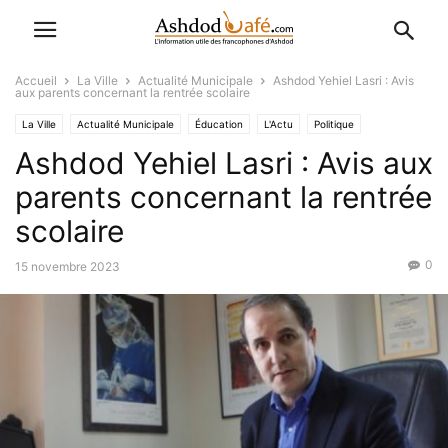
Accueil
La Ville
Actualité Municipale
Ashdod Yehiel Lasri : Avis
aux parents concernant la rentrée scolaire
La Ville
Actualité Municipale
Éducation
L'Actu
Politique
Ashdod Yehiel Lasri : Avis aux
parents concernant la rentrée
scolaire
0
15 novembre 2023