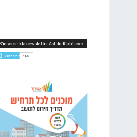
S'inscrire à la newsletter AshdodCafé.com