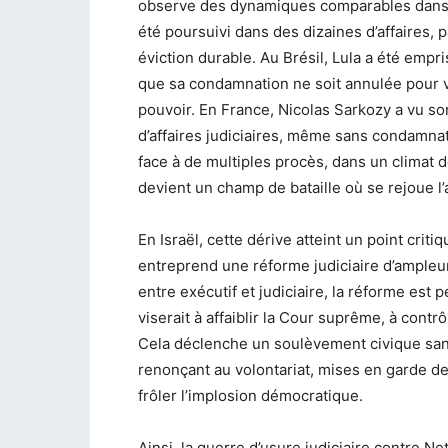
observe des dynamiques comparables dans pl
été poursuivi dans des dizaines d’affaires, 
éviction durable. Au Brésil, Lula a été empr
que sa condamnation ne soit annulée pour v
pouvoir. En France, Nicolas Sarkozy a vu s
d’affaires judiciaires, même sans condamnat
face à de multiples procès, dans un climat d
devient un champ de bataille où se rejoue l
En Israël, cette dérive atteint un point cri
entreprend une réforme judiciaire d’ampleur
entre exécutif et judiciaire, la réforme est
viserait à affaiblir la Cour suprême, à contr
Cela déclenche un soulèvement civique sans
renonçant au volontariat, mises en garde de
frôler l’implosion démocratique.
Ainsi, la guerre d’usure judiciaire contre Net