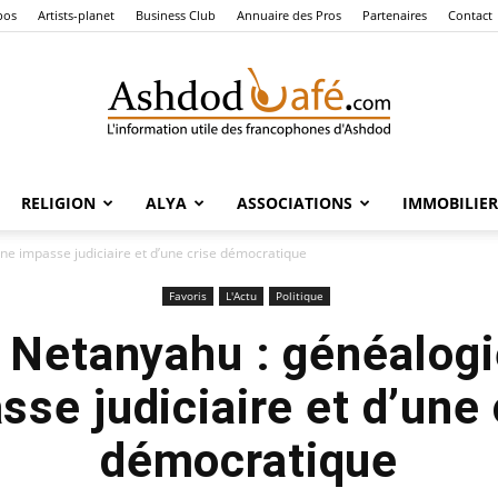
pos
Artists-planet
Business Club
Annuaire des Pros
Partenaires
Contact
RELIGION
ALYA
ASSOCIATIONS
IMMOBILIER
Ashdod
ne impasse judiciaire et d’une crise démocratique
Favoris
L'Actu
Politique
 Netanyahu : généalogi
Café
sse judiciaire et d’une 
démocratique