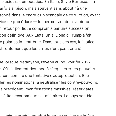
usieurs démocraties. En Italie, Silvio Berlusconi a
parfois à raison, mais souvent sans aboutir à une
isonné dans le cadre d’un scandale de corruption, avant
ice de procédure — lui permettant de revenir au
on retour politique compromis par une succession
ion définitive. Aux États-Unis, Donald Trump a fait
e polarisation extrême. Dans tous ces cas, la justice
’affrontement que les urnes n’ont pas tranché.
tique lorsque Netanyahu, revenu au pouvoir fin 2022,
. Officiellement destinée à rééquilibrer les pouvoirs
 perçue comme une tentative d’autoprotection. Elle
ôler les nominations, à neutraliser les contre-pouvoirs.
 précédent : manifestations massives, réservistes
s élites économiques et militaires. Le pays semble
anyahu a produit un effet inverse : au lieu de le faire