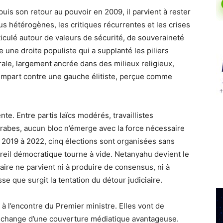
is son retour au pouvoir en 2009, il parvient à rester
lus hétérogènes, les critiques récurrentes et les crises
rticulé autour de valeurs de sécurité, de souveraineté
ne une droite populiste qui a supplanté les piliers
orale, largement ancrée dans des milieux religieux,
rempart contre une gauche élitiste, perçue comme
te. Entre partis laïcs modérés, travaillistes
 arabes, aucun bloc n’émerge avec la force nécessaire
e 2019 à 2022, cinq élections sont organisées sans
areil démocratique tourne à vide. Netanyahu devient le
ire ne parvient ni à produire de consensus, ni à
se que surgit la tentation du détour judiciaire.
e à l’encontre du Premier ministre. Elles vont de
 échange d’une couverture médiatique avantageuse.