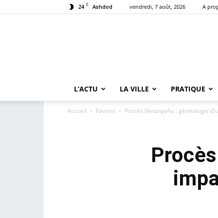
C
24
vendredi, 7 août, 2026
A pro
Ashdod
L’ACTU
LA VILLE
PRATIQUE
Accueil
Favoris
Procès Netanyahu : généalogie d’u
Procès
impa