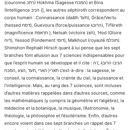
(couronne רתכ) Hokhma (Sagesse המכח) et Bina
(Intelligence הניב (], les autres séphiroth correspondent au
corps humain : Connaissance (daâth תעד), Grâce/Vertu
(hessed דסח), Guevoura (force/puissance הרובג), Tif’éreth
(magnificence תראפת ), Netsah (victoire חצנ), ‘Hod (Gloire
דוה), Yessod (Fondement דוסי), Malkhout (royauté תוכלמ).
Shimshon Rephaël Hirsch quant à lui pense que les sept
branches font allusion aux 7 sciences indispensables pour
que l’esprit humain se développe et il cite : הניבו הרובג ,)’ה
תארי( הארי ,תעד ,הצע ,המכח c’est-à-dire : la sagesse, le
conseil, la connaissance, la crainte du ciel, la puissance et
l’intelligence. Mais, au rang des 7 sciences, sont incluses
d’autres matières rappelées dans d’autres sources, comme
les mathématiques (y compris la géométrie et l’algèbre), la
médecine et la botanique, la musique, l’Astronomie, la
théologie, la philosophie et l’ésotérisme. Enfin, d’autres
encore voient dans ces sept branches un rappel des 7