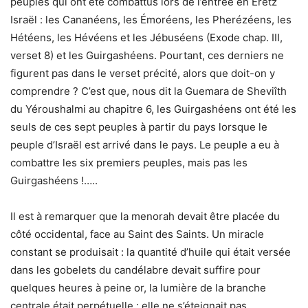
peuples qui ont été combattus lors de l’entrée en Éretz
Israël : les Cananéens, les Émoréens, les Pherézéens, les
Hétéens, les Hévéens et les Jébuséens (Exode chap. III,
verset 8) et les Guirgashéens. Pourtant, ces derniers ne
figurent pas dans le verset précité, alors que doit-on y
comprendre ? C’est que, nous dit la Guemara de Sheviîth
du Yéroushalmi au chapitre 6, les Guirgashéens ont été les
seuls de ces sept peuples à partir du pays lorsque le
peuple d’Israël est arrivé dans le pays. Le peuple a eu à
combattre les six premiers peuples, mais pas les
Guirgashéens !…..
Il est à remarquer que la menorah devait être placée du
côté occidental, face au Saint des Saints. Un miracle
constant se produisait : la quantité d’huile qui était versée
dans les gobelets du candélabre devait suffire pour
quelques heures à peine or, la lumière de la branche
centrale était perpétuelle : elle ne s’éteignait pas………..