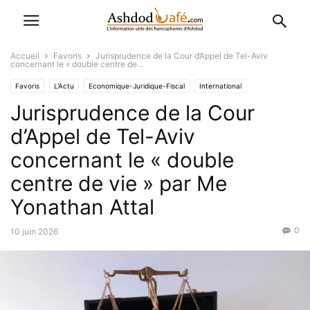
Accueil
Favoris
Jurisprudence de la Cour d’Appel de Tel-Aviv
concernant le « double centre de...
Favoris
L'Actu
Economique-Juridique-Fiscal
International
Jurisprudence de la Cour
d’Appel de Tel-Aviv
concernant le « double
centre de vie » par Me
Yonathan Attal
0
10 juin 2026