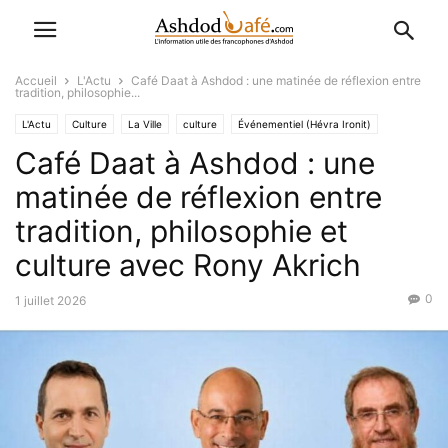
Accueil
L'Actu
Café Daat à Ashdod : une matinée de réflexion entre
tradition, philosophie...
L'Actu
Culture
La Ville
culture
Événementiel (Hévra Ironit)
Café Daat à Ashdod : une
matinée de réflexion entre
tradition, philosophie et
culture avec Rony Akrich
0
1 juillet 2026