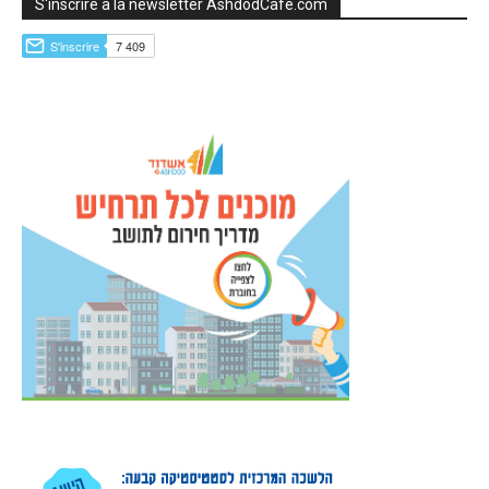
S'inscrire à la newsletter AshdodCafé.com