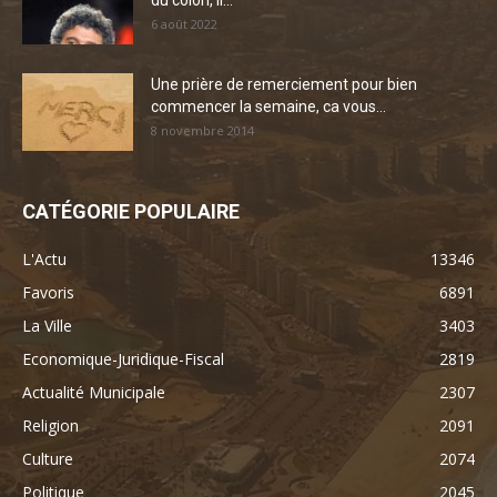
du colon, il...
6 août 2022
Une prière de remerciement pour bien
commencer la semaine, ca vous...
8 novembre 2014
CATÉGORIE POPULAIRE
L'Actu
13346
Favoris
6891
La Ville
3403
Economique-Juridique-Fiscal
2819
Actualité Municipale
2307
Religion
2091
Culture
2074
Politique
2045