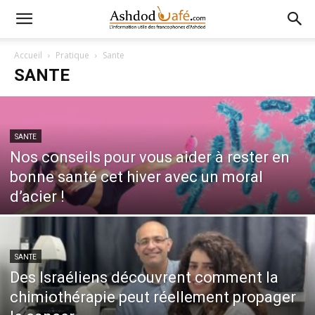
Accueil
Pratique
Sante
SANTE
SANTE
Nos conseils pour vous aider à rester en
bonne santé cet hiver avec un moral
d’acier !
SANTE
Des Israéliens découvrent comment la
chimiothérapie peut réellement propager