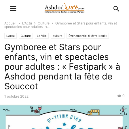
Accueil
L'Actu
Culture
Gymboree et Stars pour enfants, vin et
spectacles pour adultes : «...
L'Actu
Culture
La Ville
culture
Événementiel (Hévra Ironit)
Gymboree et Stars pour
Favoris
enfants, vin et spectacles
pour adultes : « Festipark » à
Ashdod pendant la fête de
Souccot
0
1 octobre 2022