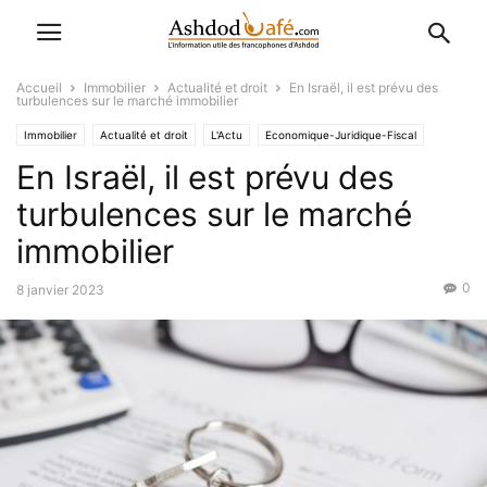
Accueil
Immobilier
Actualité et droit
En Israël, il est prévu des
turbulences sur le marché immobilier
Immobilier
Actualité et droit
L'Actu
Economique-Juridique-Fiscal
En Israël, il est prévu des
Favoris
turbulences sur le marché
immobilier
0
8 janvier 2023