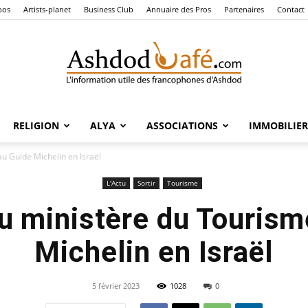
pos
Artists-planet
Business Club
Annuaire des Pros
Partenaires
Contact
RELIGION
ALYA
ASSOCIATIONS
IMMOBILIER
Ashdod
u Guide Michelin en Israël
L'Actu
Sortir
Tourisme
du ministère du Tourism
Café
Michelin en Israël
5 février 2023
1028
0