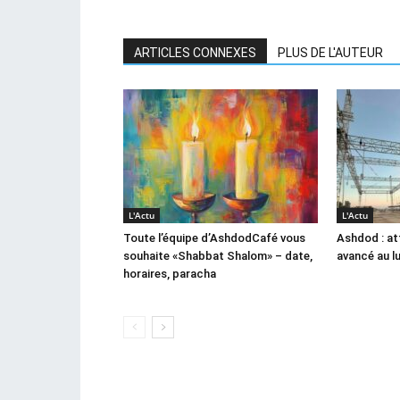
ARTICLES CONNEXES
PLUS DE L'AUTEUR
L'Actu
L'Actu
Toute l’équipe d’AshdodCafé vous
Ashdod : at
souhaite «Shabbat Shalom» – date,
avancé au l
horaires, paracha