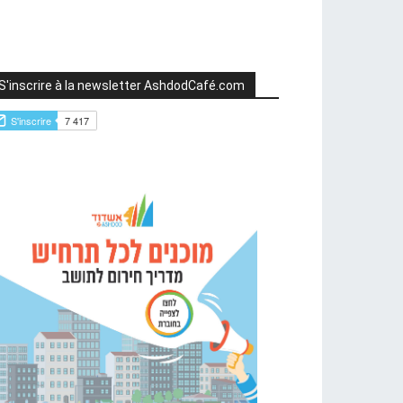
S'inscrire à la newsletter AshdodCafé.com