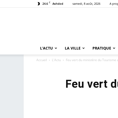
C
24.6
samedi, 8 août, 2026
A pro
Ashdod
L’ACTU
LA VILLE
PRATIQUE
Accueil
L'Actu
Feu vert du ministère du Tourisme a
Feu vert 