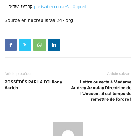
קרדיט: שב״פ
pic.twitter.com/eAU0ppredI
Source en hebreu israel247.org
— yayafink (יאיא פינק) (@yayafink)
September 9, 2023
Article précédent
Article suivant
POSSÉDÉS PAR LA FOI Rony
Lettre ouverte à Madame
Akrich
Audrey Azoulay Directrice de
l’Unesco…il est temps de
remettre de l’ordre !