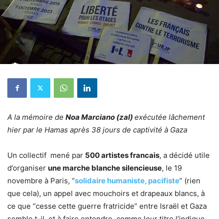
A la
mémoire
de
Noa Marciano (
zal
)
exécutée
lâchement
hier par le Hamas
après
38 jours de captivit
é
à
Gaza
Un collectif mené par
500 artistes francais
, a décidé utile
d’organiser
une marche blanche silencieuse
, le 19
novembre à Paris, “
solidaire humaniste, pacifiste
” (rien
que cela), un appel avec mouchoirs et drapeaux blancs, à
ce que “cesse cette guerre fratricide” entre Israël et Gaza
semble t-il, et à faire entendre, comme leur titre l’indique,