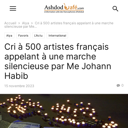
Accueil
Alya
Cri à 500 artistes français appelant à une marche
silencieuse par Me...
Alya
Favoris
L'Actu
International
Cri à 500 artistes français
appelant à une marche
silencieuse par Me Johann
Habib
0
15 novembre 2023