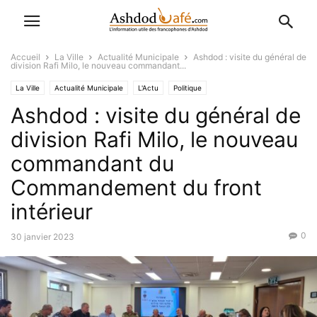
Accueil
La Ville
Actualité Municipale
Ashdod : visite du général de
division Rafi Milo, le nouveau commandant...
La Ville
Actualité Municipale
L'Actu
Politique
Ashdod : visite du général de
division Rafi Milo, le nouveau
commandant du
Commandement du front
intérieur
0
30 janvier 2023