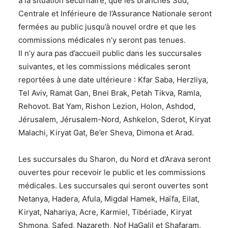
à la situation sécuritaire, que les branches Sud,
Centrale et Inférieure de l’Assurance Nationale seront
fermées au public jusqu’à nouvel ordre et que les
commissions médicales n’y seront pas tenues.
Il n’y aura pas d’accueil public dans les succursales
suivantes, et les commissions médicales seront
reportées à une date ultérieure : Kfar Saba, Herzliya,
Tel Aviv, Ramat Gan, Bnei Brak, Petah Tikva, Ramla,
Rehovot. Bat Yam, Rishon Lezion, Holon, Ashdod,
Jérusalem, Jérusalem-Nord, Ashkelon, Sderot, Kiryat
Malachi, Kiryat Gat, Be’er Sheva, Dimona et Arad.
Les succursales du Sharon, du Nord et d’Arava seront
ouvertes pour recevoir le public et les commissions
médicales.
Les succursales qui seront ouvertes sont
Netanya, Hadera, Afula, Migdal Hamek, Haïfa, Eilat,
Kiryat, Nahariya, Acre, Karmiel, Tibériade, Kiryat
Shmona, Safed, Nazareth, Nof HaGalil et Shafaram.